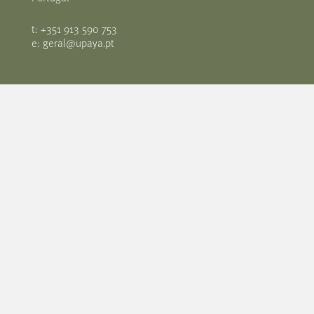
t: +351 913 590 753
e: geral@upaya.pt