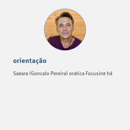
orientação
Sagara (Gonçalo Pereira) pratica Focusing há
15 anos, tendo feito a sua formação com a
criadora desta abordagem, Ann Weiser Cornell
(Inner Relationship Focusing).
próximos cursos