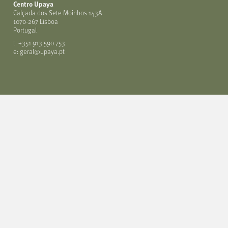
Centro Upaya
Calçada dos Sete Moinhos 143A
1070-267 Lisboa
Portugal
t: +351 913 590 753
e: geral@upaya.pt